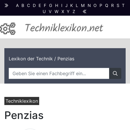
A
B
C
D
E
F
G
H
I
J
K
L
M
N
O
P
Q
R
S
T
U
V
W
X
Y
Z
Techniklexikon.net
Lexikon der Technik
/ Penzias
Techniklexikon
Penzias