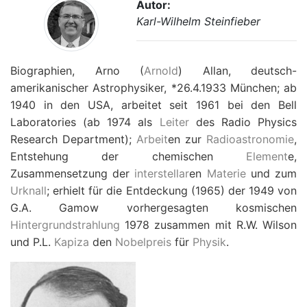
Autor:
Karl-Wilhelm Steinfieber
Biographien, Arno (
Arnold
) Allan, deutsch-
amerikanischer Astrophysiker, *26.4.1933 München; ab
1940 in den USA, arbeitet seit 1961 bei den Bell
Laboratories (ab 1974 als
Leiter
des Radio Physics
Research Department);
Arbeit
en zur
Radioastronomie
,
Entstehung der chemischen
Element
e,
Zusammensetzung der
interstellar
en
Materie
und zum
Urknall
; erhielt für die Entdeckung (1965) der 1949 von
G.A. Gamow vorhergesagten kosmischen
Hintergrundstrahlung
1978 zusammen mit R.W. Wilson
und P.L.
Kapiza
den
Nobelpreis
für
Physik
.