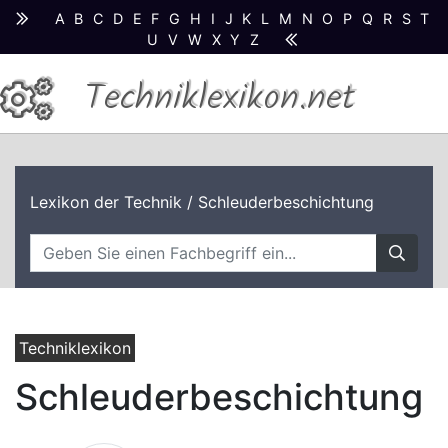
A
B
C
D
E
F
G
H
I
J
K
L
M
N
O
P
Q
R
S
T
U
V
W
X
Y
Z
Techniklexikon.net
Lexikon der Technik
/ Schleuderbeschichtung
Techniklexikon
Schleuderbeschichtung