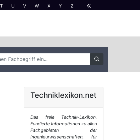
T
U
V
W
X
Y
Z
Techniklexikon.net
Das freie Technik-Lexikon.
Fundierte Informationen zu allen
Fachgebieten der
Ingenieurwissenschaften, für