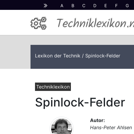
A
B
C
D
E
F
G
Techniklexikon.
Lexikon der Technik
/ Spinlock-Felder
Techniklexikon
Spinlock-Felder
Autor:
Hans-Peter Ahlsen