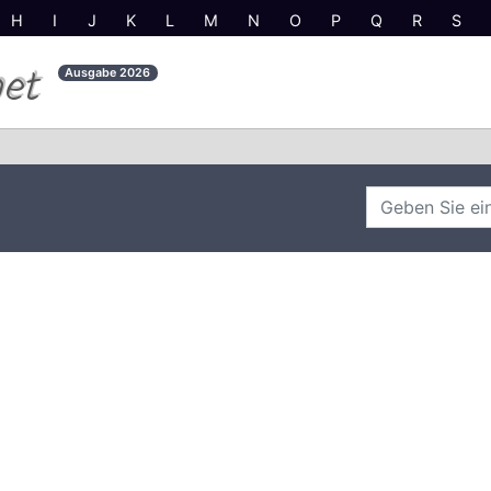
H
I
J
K
L
M
N
O
P
Q
R
S
net
Ausgabe
2026