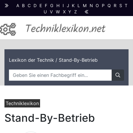
A
B
C
D
E
F
G
H
I
J
K
L
M
N
O
P
Q
R
S
T
U
V
W
X
Y
Z
Techniklexikon.net
Lexikon der Technik
/ Stand-By-Betrieb
Techniklexikon
Stand-By-Betrieb