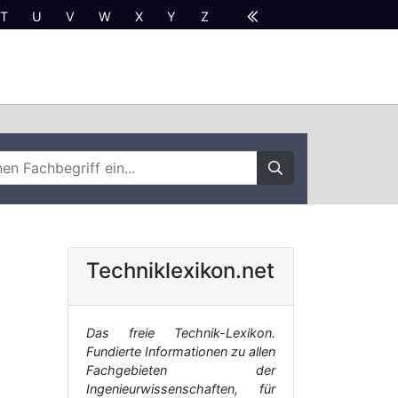
T
U
V
W
X
Y
Z
Techniklexikon.net
Das freie Technik-Lexikon.
Fundierte Informationen zu allen
Fachgebieten der
Ingenieurwissenschaften, für