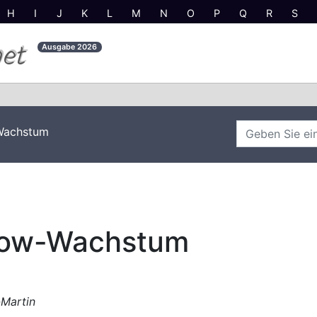
H
I
J
K
L
M
N
O
P
Q
R
S
net
Ausgabe
2026
-Wachstum
anow-Wachstum
-Martin