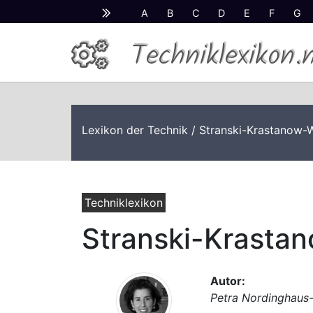
A
B
C
D
E
F
G
Techniklexikon.
Lexikon der Technik
/ Stranski-Krastanow
Techniklexikon
Stranski-Krast
Autor:
Petra Nordinghaus