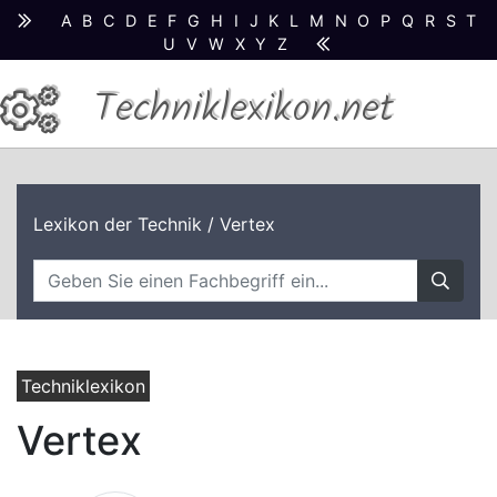
A
B
C
D
E
F
G
H
I
J
K
L
M
N
O
P
Q
R
S
T
U
V
W
X
Y
Z
Techniklexikon.net
Lexikon der Technik
/ Vertex
Techniklexikon
Vertex