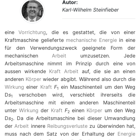
Autor:
Karl-Wilhelm Steinfieber
eine
Vorrichtung
, die es gestattet, die von einer
Kraftmaschine gelieferte
mechanische Energie
in eine
für den Verwendungszweck geeignete Form der
mechanischen
Arbeit
umzusetzen. Jede
Arbeitsmaschine nimmt im Prinzip durch eine von
aussen wirkende
Kraft
Arbeit
auf, die sie an einen
anderen
Körper
wieder abgibt. Während also durch die
Wirkung
einer
Kraft
F
ein Maschinenteil um den Weg
1
D
s
verschoben wird, verschiebt ihrerseits die
1
Arbeitsmaschine mit einem anderen Maschinenteil
unter
Wirkung
der
Kraft
F
einen
Körper
um den Weg
2
D
s
. Da die Arbeitsmaschine bei dieser Umwandlung
2
der
Arbeit
innere
Reibungsverluste
zu überwinden hat,
muss nach dem Satz von der Erhaltung der
Energie