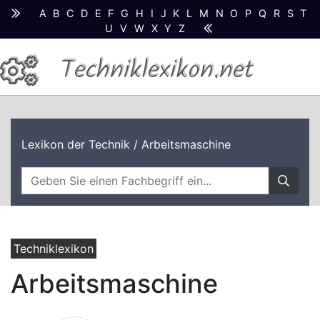
A
B
C
D
E
F
G
H
I
J
K
L
M
N
O
P
Q
R
S
T
U
V
W
X
Y
Z
Techniklexikon.net
Lexikon der Technik
/ Arbeitsmaschine
Techniklexikon
Arbeitsmaschine