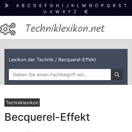
A
B
C
D
E
F
G
H
I
J
K
L
M
N
O
P
Q
R
S
T
U
V
W
X
Y
Z
Techniklexikon.net
Lexikon der Technik
/ Becquerel-Effekt
Techniklexikon
Becquerel-Effekt