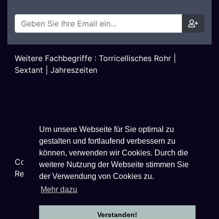
Weitere Fachbegriffe :
Torricellisches Rohr
|
Sextant
|
Jahreszeiten
Um unsere Webseite für Sie optimal zu
gestalten und fortlaufend verbessern zu
können, verwenden wir Cookies. Durch die
Copyright ©
2026
Techniklexikon.net - All Rights
weitere Nutzung der Webseite stimmen Sie
Reserved.
der Verwendung von Cookies zu.
Mehr dazu
Verstanden!
Datenschutzhinweise
|
Impressum
|