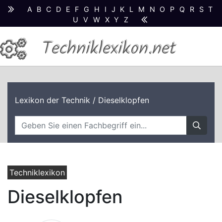
A
B
C
D
E
F
G
H
I
J
K
L
M
N
O
P
Q
R
S
T
U
V
W
X
Y
Z
Techniklexikon.net
Lexikon der Technik
/ Dieselklopfen
Techniklexikon
Dieselklopfen