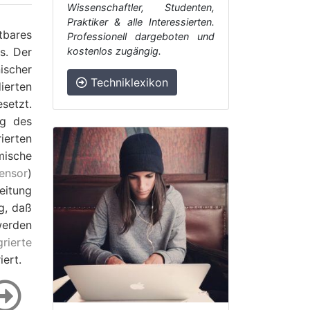
Wissenschaftler, Studenten,
Praktiker & alle Interessierten.
tbares
Professionell dargeboten und
s. Der
kostenlos zugängig.
ischer
Techniklexikon
ierten
setzt.
ng des
ierten
mische
ensor
)
eitung
g, daß
werden
grierte
iert.