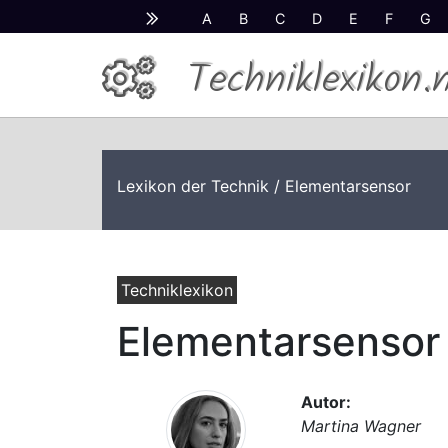
A
B
C
D
E
F
G
Techniklexikon.
Lexikon der Technik
/ Elementarsensor
Techniklexikon
Elementarsensor
Autor:
Martina Wagner