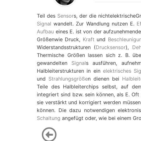
Teil des
Sensor
s, der die nichtelektrische
Signal
wandelt. Zur Wandlung nutzen E.
E
Aufbau
eines E. ist von der aufzunehmende
Größenwie Druck,
Kraft
und
Beschleunigu
Widerstandsstrukturen (
Drucksensor
),
Deh
Thermische Größen lassen sich z. B. üb
gewandelten
Signal
s ausführen, aufneh
Halbleiterstrukturen in ein
elektrisches Si
und
Strahlungsgröße
n dienen bei
Halblei
Teile des Halbleiterchips selbst, auf de
integriert sind bzw. sein können, als E. O
sie verstärkt und korrigiert werden müss
können. Die dazu notwendigen elektroni
Schaltung
angefügt oder, wie bei einem Gro