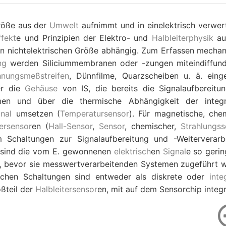
Größe aus der
Umwelt
aufnimmt und in einelektrisch verwer
ffekt
e und Prinzipien der Elektro- und
Halbleiterphysik
au
n nichtelektrischen Größe abhängig. Zum Erfassen mechan
ng
werden Siliciummembranen oder -zungen miteindiffund
nungsmeßstreifen
, Dünnfilme, Quarzscheiben u. ä. einge
er die
Gehäuse
von IS, die bereits die Signalaufbereitu
men und über die thermische Abhängigkeit der integr
gnal
umsetzen (
Temperatursensor
). Für magnetische, che
tersensor
en (
Hall-Sensor
,
Sensor
, chemischer,
Strahlungss
m Schaltungen zur Signalaufbereitung und -Weiterverarb
ft sind die vom E. gewonnenen
elektrisch
en
Signal
e so gerin
en, bevor sie messwertverarbeitenden Systemen zugeführt 
schen Schaltungen sind entweder als diskrete oder
inte
ßteil der
Halbleitersensor
en, mit auf dem Sensorchip integr