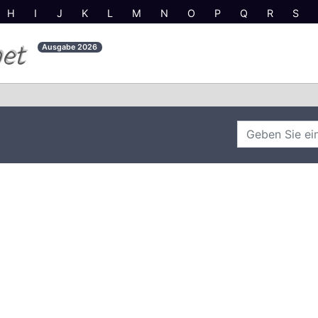
H
I
J
K
L
M
N
O
P
Q
R
S
net
Ausgabe
2026