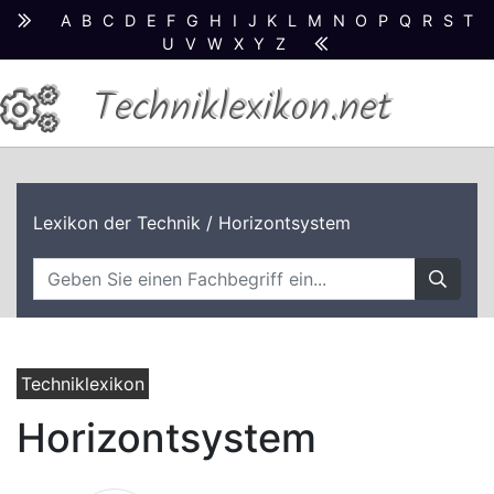
A
B
C
D
E
F
G
H
I
J
K
L
M
N
O
P
Q
R
S
T
U
V
W
X
Y
Z
Techniklexikon.net
Lexikon der Technik
/ Horizontsystem
Techniklexikon
Horizontsystem