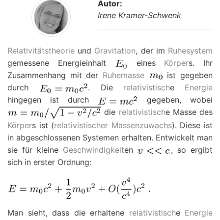
Autor:
Irene Kramer-Schwenk
Relativitätstheorie
und
Gravitation
, der im
Ruhesystem
gemessene Energieinhalt
eines
Körper
s. Ihr
Zusammenhang mit der
Ruhemasse
ist gegeben
durch
. Die
relativistisch
e
Energie
hingegen ist durch
gegeben, wobei
die
relativistisch
e Masse des
Körper
s ist (
relativistischer Massenzuwachs
). Diese ist
in abgeschlossenen Systemen erhalten. Entwickelt man
sie für kleine
Geschwindigkeit
en
, so ergibt
sich in erster Ordnung:
Man sieht, dass die erhaltene
relativistisch
e
Energie