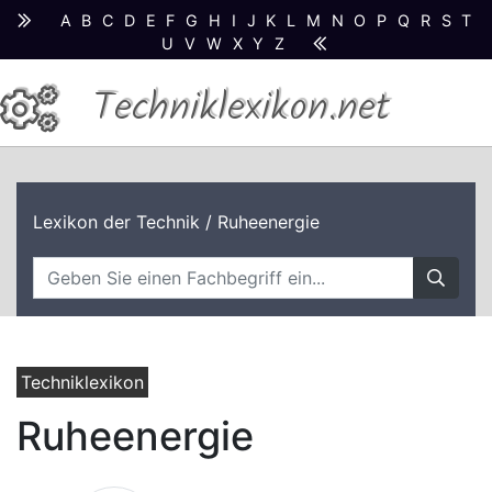
A
B
C
D
E
F
G
H
I
J
K
L
M
N
O
P
Q
R
S
T
U
V
W
X
Y
Z
Techniklexikon.net
Lexikon der Technik
/ Ruheenergie
Techniklexikon
Ruheenergie