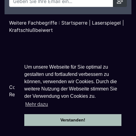
Weitere Fachbegriffe :
Startsperre
|
Laserspiegel
|
Kraftschlußbeiwert
Um unsere Webseite für Sie optimal zu
gestalten und fortlaufend verbessern zu
können, verwenden wir Cookies. Durch die
Copyright ©
2026
Techniklexikon.net - All Rights
weitere Nutzung der Webseite stimmen Sie
Reserved.
der Verwendung von Cookies zu.
Mehr dazu
Verstanden!
Datenschutzhinweise
|
Impressum
|
Nutzungsbestimmungen