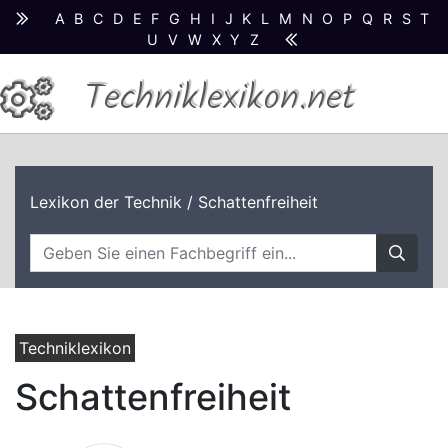
A
B
C
D
E
F
G
H
I
J
K
L
M
N
O
P
Q
R
S
T
U
V
W
X
Y
Z
Techniklexikon.net
Lexikon der Technik
/ Schattenfreiheit
Techniklexikon
Schattenfreiheit