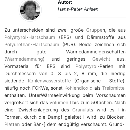
Autor:
Hans-Peter Ahlsen
Zu unterscheiden sind zwei große
Gruppe
n, die aus
Polystyrol
-
Hartschaum
(EPS) und Dämmstoffe aus
Polyurethan
-
Hartschaum
(PUR). Beide zeichnen sich
durch gute Wärmedämmeigenschaften
(
Wärmedämmung
) und geringes
Gewicht
aus.
Vormaterial für EPS sind
Polystyrol
-Perlen mit
Durchmessern von 0, 3 bis 2, 8 mm, die niedrig
siedende
Kohlenwasserstoffe
(Organische I Stoffe),
häufig noch FCKWs, sonst
Kohlendioxid
als
Treibmittel
enthalten. UnterWärmeeinwirkung beim Vorschäumen
vergrößert sich das
Volumen
I bis zum 50fachen. Nach
einer Zwischenlagerung des
Granulat
s wird es I in
Formen, durch die Dampf geleitet I wird, zu Blöcken,
Platten
oder Bän-[ dem endgültig verschäumt. Grund-I