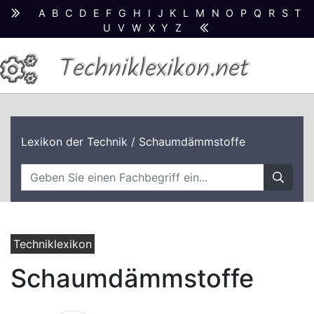
A
B
C
D
E
F
G
H
I
J
K
L
M
N
O
P
Q
R
S
T
U
V
W
X
Y
Z
Techniklexikon.net
Lexikon der Technik
/ Schaumdämmstoffe
Techniklexikon
Schaumdämmstoffe