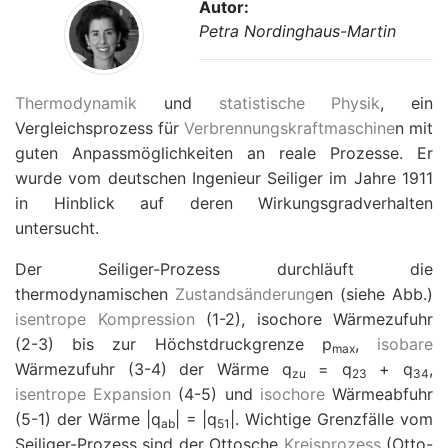
Autor:
Petra Nordinghaus-Martin
Thermodynamik
und
statistische Physik
, ein
Vergleichsprozess für
Verbrennungskraftmaschine
n mit
guten Anpassmöglichkeiten an reale Prozesse. Er
wurde vom deutschen Ingenieur Seiliger im Jahre 1911
in Hinblick auf deren Wirkungsgradverhalten
untersucht.
Der Seiliger-Prozess durchläuft die
thermodynamischen
Zustandsänderung
en (siehe Abb.)
isentrope
Kompression
(1-2), isochore Wärmezufuhr
(2-3) bis zur Höchstdruckgrenze
p
,
isobare
max
Wärmezufuhr (3-4) der Wärme
q
=
q
+
q
,
zu
23
34
isentrope
Expansion
(4-5) und
isochore
Wärmeabfuhr
(5-1) der Wärme
|
q
|
=
|
q
|
. Wichtige Grenzfälle vom
ab
51
Seiliger-Prozess sind der Ottosche
Kreisprozess
(Otto-