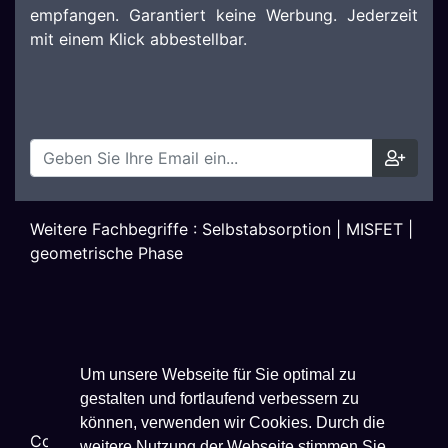
empfangen. Garantiert keine Werbung. Jederzeit
mit einem Klick abbestellbar.
Weitere Fachbegriffe :
Selbstabsorption
|
MISFET
|
geometrische Phase
Um unsere Webseite für Sie optimal zu
gestalten und fortlaufend verbessern zu
können, verwenden wir Cookies. Durch die
Copyright ©
2026
Techniklexikon.net - All Rights
weitere Nutzung der Webseite stimmen Sie