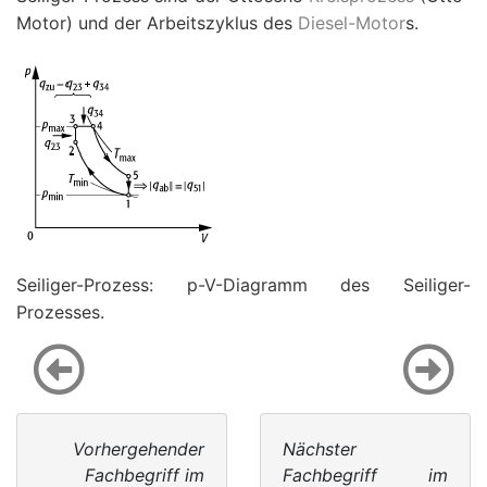
Motor) und der Arbeitszyklus des
Diesel-Motor
s.
Seiliger-Prozess:
p
-
V
-Diagramm des Seiliger-
Prozesses.
Vorhergehender
Nächster
Fachbegriff im
Fachbegriff im