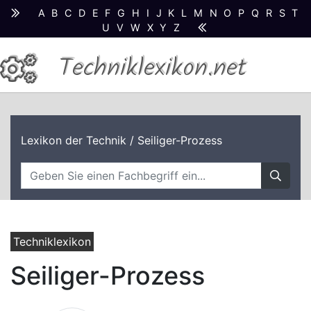
A
B
C
D
E
F
G
H
I
J
K
L
M
N
O
P
Q
R
S
T
U
V
W
X
Y
Z
Techniklexikon.net
Lexikon der Technik
/ Seiliger-Prozess
Techniklexikon
Seiliger-Prozess