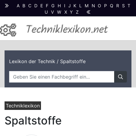
A
B
C
D
E
F
G
H
I
J
K
L
M
N
O
P
Q
R
S
T
U
V
W
X
Y
Z
Techniklexikon.net
Lexikon der Technik
/ Spaltstoffe
Techniklexikon
Spaltstoffe