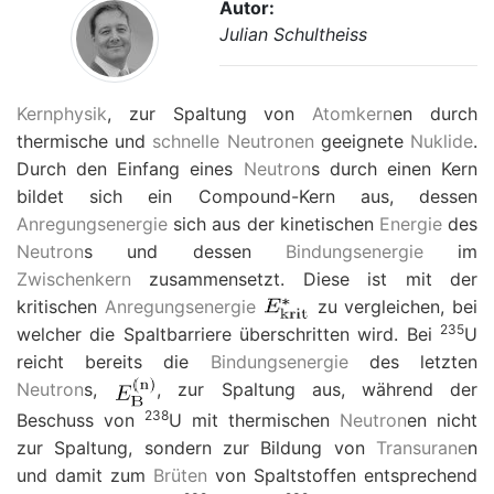
Autor:
Julian Schultheiss
Kernphysik
, zur Spaltung von
Atomkern
en durch
thermische und
schnelle Neutronen
geeignete
Nuklide
.
Durch den Einfang eines
Neutron
s durch einen Kern
bildet sich ein Compound-Kern aus, dessen
Anregungsenergie
sich aus der kinetischen
Energie
des
Neutron
s und dessen
Bindungsenergie
im
Zwischenkern
zusammensetzt. Diese ist mit der
kritischen
Anregungsenergie
zu vergleichen, bei
235
welcher die Spaltbarriere überschritten wird. Bei
U
reicht bereits die
Bindungsenergie
des letzten
Neutron
s,
, zur Spaltung aus, während der
238
Beschuss von
U mit thermischen
Neutron
en nicht
zur Spaltung, sondern zur Bildung von
Transurane
n
und damit zum
Brüten
von Spaltstoffen entsprechend