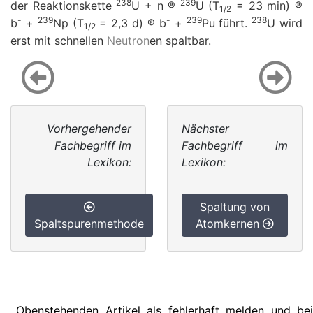
238
239
der Reaktionskette
U + n
®
U (
T
= 23 min)
®
1/2
-
239
-
239
238
b
+
Np (
T
= 2,3 d)
®
b
+
Pu führt.
U wird
1/2
erst mit schnellen
Neutron
en spaltbar.
Vorhergehender
Nächster
Fachbegriff im
Fachbegriff im
Lexikon:
Lexikon:
Spaltung von
Spaltspurenmethode
Atomkernen
Obenstehenden Artikel als fehlerhaft melden und bei