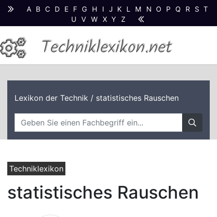
A
B
C
D
E
F
G
H
I
J
K
L
M
N
O
P
Q
R
S
T
U
V
W
X
Y
Z
Techniklexikon.net
Lexikon der Technik
/ statistisches Rauschen
Techniklexikon
statistisches Rauschen