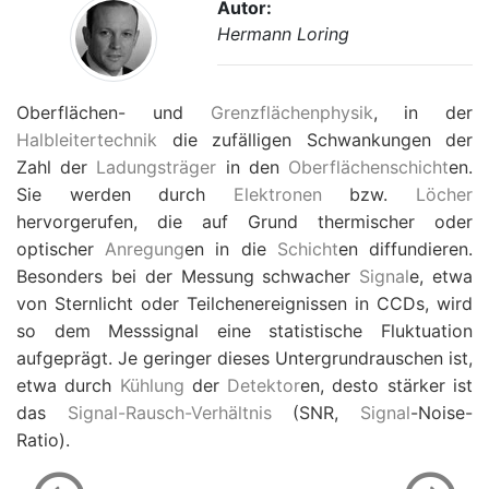
Autor:
Hermann Loring
Oberflächen- und
Grenzflächenphysik
, in der
Halbleitertechnik
die zufälligen Schwankungen der
Zahl der
Ladungsträger
in den
Oberflächenschicht
en.
Sie werden durch
Elektronen
bzw.
Löcher
hervorgerufen, die auf Grund thermischer oder
optischer
Anregung
en in die
Schicht
en diffundieren.
Besonders bei der Messung schwacher
Signal
e, etwa
von Sternlicht oder Teilchenereignissen in CCDs, wird
so dem Messsignal eine statistische Fluktuation
aufgeprägt. Je geringer dieses Untergrundrauschen ist,
etwa durch
Kühlung
der
Detektor
en, desto stärker ist
das
Signal-Rausch-Verhältnis
(SNR,
Signal
-Noise-
Ratio).