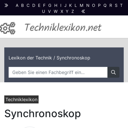
A
B
C
D
E
F
G
H
I
J
K
L
M
N
O
P
Q
R
S
T
U
V
W
X
Y
Z
Techniklexikon.net
Lexikon der Technik
/ Synchronoskop
Techniklexikon
Synchronoskop