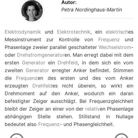
Autor:
Petra Nordinghaus-Martin
Elektrodynamik
und
Elektrotechnik
, ein
elektrisch
es
Messinstrument zur Kontrolle von
Frequenz
und
Phasenlage zweier parallel geschalteter
Wechselstrom
-
oder
Drehstromgenerator
en. Man erregt dabei mit dem
ersten
Generator
ein
Drehfeld
, in dem sich ein vom
zweiten
Generator
erregter Anker befindet. Stimmen
die
Frequenz
en des ersten und des vom Anker
erzeugten
Drehfeld
es nicht überein, so wirkt ein
Drehmoment auf den Anker, wodurch ein daran
befestigter Zeiger ausschlägt. Bei Frequenzgleichheit
bleibt der Zeiger an einer von der
relativ
en Phasenlage
abhängigen Stelle stehen. Stillstand in Nullage
bedeutet also
Frequenz
- und Phasengleichheit.