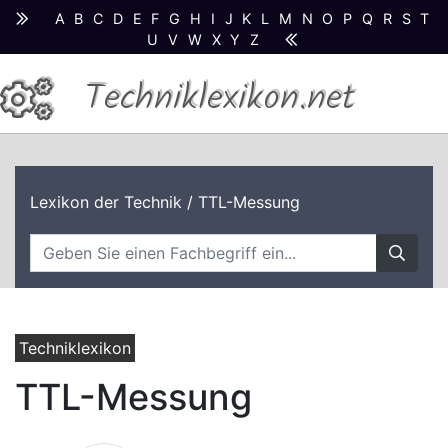
A
B
C
D
E
F
G
H
I
J
K
L
M
N
O
P
Q
R
S
T
U
V
W
X
Y
Z
Techniklexikon.net
Lexikon der Technik
/ TTL-Messung
Techniklexikon
TTL-Messung