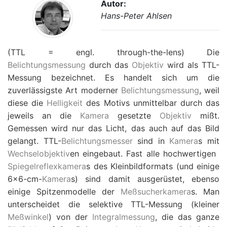
Autor:
Hans-Peter Ahlsen
(TTL = engl. through-the-lens) Die
Belichtungsmessung
durch das
Objektiv
wird als TTL-
Messung bezeichnet. Es handelt sich um die
zuverlässigste Art moderner
Belichtungsmessung
, weil
diese die
Helligkeit
des Motivs unmittelbar durch das
jeweils an die
Kamera
gesetzte
Objektiv
mißt.
Gemessen wird nur das Licht, das auch auf das Bild
gelangt. TTL-
Belichtungsmesser
sind in
Kamera
s mit
Wechselobjektiv
en eingebaut. Fast alle hochwertigen 
Spiegelreflexkamera
s des Kleinbildformats (und einige
6x6-cm-
Kamera
s) sind damit ausgerüstet, ebenso
einige Spitzenmodelle der
Meßsucherkamera
s. Man
unterscheidet die selektive TTL-Messung (kleiner
Meßwinkel
) von der
Integralmessung
, die das ganze