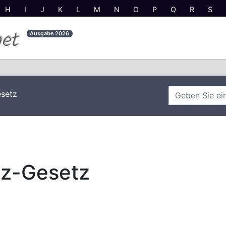
H
I
J
K
L
M
N
O
P
Q
R
S
net
Ausgabe
2026
setz
z-Gesetz