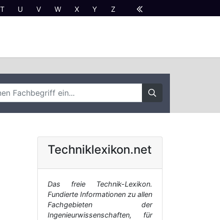
T
U
V
W
X
Y
Z
Techniklexikon.net
Das freie Technik-Lexikon.
Fundierte Informationen zu allen
Fachgebieten der
Ingenieurwissenschaften, für