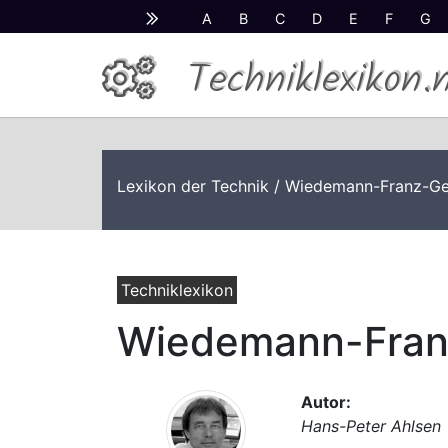
A
B
C
D
E
F
G
Techniklexikon.
Lexikon der Technik
/ Wiedemann-Franz-Ge
Techniklexikon
Wiedemann-Fran
Autor:
Hans-Peter Ahlsen