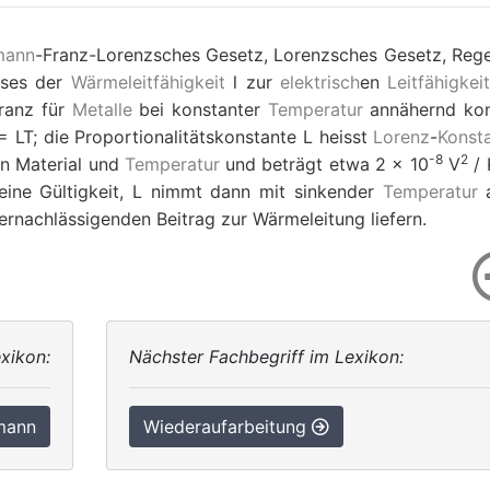
mann
-Franz-Lorenzsches Gesetz, Lorenzsches Gesetz, Rege
sses der
Wärmeleitfähigkeit
l
zur
elektrisch
en
Leitfähigkei
ranz für
Metalle
bei konstanter
Temperatur
annähernd kon
=
LT
; die Proportionalitätskonstante
L
heisst
Lorenz
-
Konst
-
8
2
on Material und
Temperatur
und beträgt etwa 2
×
10
V
/ 
eine Gültigkeit,
L
nimmt dann mit sinkender
Temperatur
a
ernachlässigenden Beitrag zur Wärmeleitung liefern.
xikon:
Nächster Fachbegriff im Lexikon:
mann
Wiederaufarbeitung