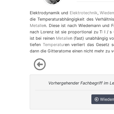
Elektrodynamik und
Elektrotechnik
,
Wiede
die Temperaturabhängigkeit des Verhältni
Metalle
n. Diese ist nach Wiedemann und F
nach Lorenz ist sie proportional zu
T
:
l
/
s
ist bei reinen
Metalle
n (fast) unabhängig v
tiefen
Temperatur
en verliert das Gesetz s
dann die Gitteratome einen nicht mehr zu v
Vorhergehender Fachbegriff im Le
Wiede