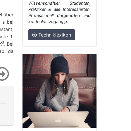
Wissenschaftler, Studenten,
Praktiker & alle Interessierten.
l über
Professionell dargeboten und
t
s
bei
kostenlos zugängig.
stant,
Techniklexikon
ante
.
L
2
K
. Bei
b, da