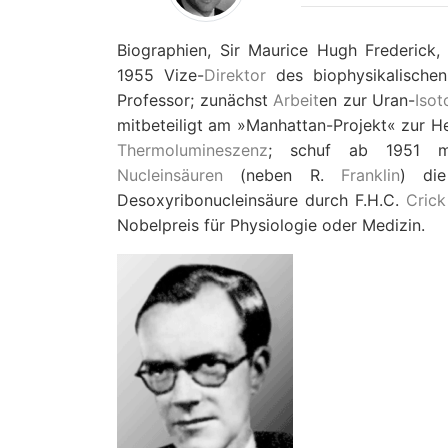
Biographien, Sir Maurice Hugh Frederick,
1955 Vize-
Direktor
des biophysikalische
Professor; zunächst
Arbeit
en zur Uran-
Iso
mitbeteiligt am »Manhattan-Projekt« zur H
Thermolumineszenz
; schuf ab 1951 mit
Nucleinsäuren
(neben R.
Franklin
) die
Desoxyribonucleinsäure durch F.H.C.
Crick
Nobelpreis für Physiologie oder Medizin.