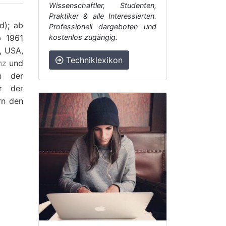
Wissenschaftler, Studenten,
Praktiker & alle Interessierten.
d); ab
Professionell dargeboten und
b 1961
kostenlos zugängig.
, USA,
Techniklexikon
nz
und
n der
ur der
rn den