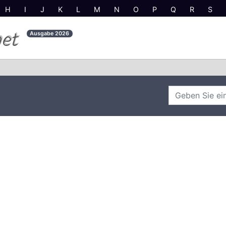
H
I
J
K
L
M
N
O
P
Q
R
S
net
Ausgabe
2026