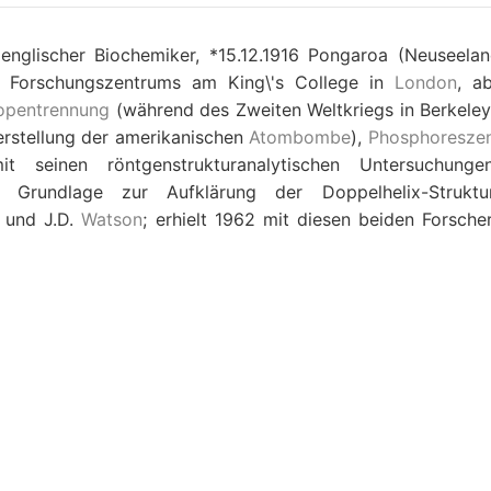
 englischer Biochemiker, *15.12.1916 Pongaroa (Neuseelan
n Forschungszentrums am King\'s College in
London
, a
topentrennung
(während des Zweiten Weltkriegs in Berkeley
erstellung der amerikanischen
Atombombe
),
Phosphoresze
 seinen röntgenstrukturanalytischen Untersuchunge
 Grundlage zur Aufklärung der Doppelhelix-Strukt
und J.D.
Watson
; erhielt 1962 mit diesen beiden Forsche