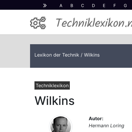
A
B
C
D
E
F
G
Techniklexikon.
Lexikon der Technik
/ Wilkins
Techniklexikon
Wilkins
Autor:
Hermann Loring