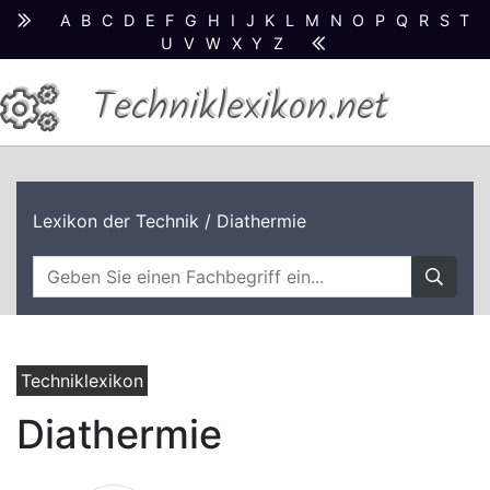
A
B
C
D
E
F
G
H
I
J
K
L
M
N
O
P
Q
R
S
T
U
V
W
X
Y
Z
Techniklexikon.net
Lexikon der Technik
/ Diathermie
Techniklexikon
Diathermie