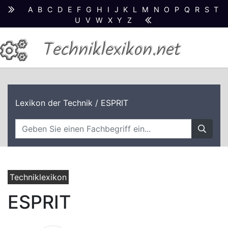
A
B
C
D
E
F
G
H
I
J
K
L
M
N
O
P
Q
R
S
T
U
V
W
X
Y
Z
Techniklexikon.net
Lexikon der Technik
/ ESPRIT
Techniklexikon
ESPRIT