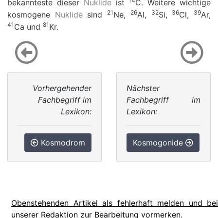
14
bekannteste dieser
Nuklide
ist
C. Weitere wichtige
21
26
32
36
39
kosmogene
Nuklide
sind
Ne,
Al,
Si,
Cl,
Ar,
41
81
Ca und
Kr.
Vorhergehender
Nächster
Fachbegriff im
Fachbegriff im
Lexikon:
Lexikon:
Kosmodrom
Kosmogonide
Obenstehenden Artikel als fehlerhaft melden und bei
unserer Redaktion zur Bearbeitung vormerken.