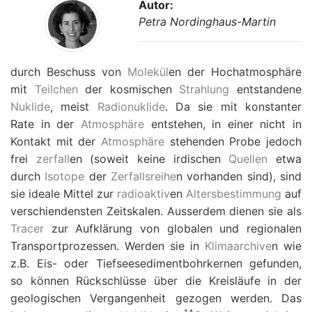
Autor:
Petra Nordinghaus-Martin
durch Beschuss von
Molekül
en der Hochatmosphäre
mit
Teilchen
der kosmischen
Strahlung
entstandene
Nuklide
, meist
Radionuklide
. Da sie mit konstanter
Rate in der
Atmosphäre
entstehen, in einer nicht in
Kontakt mit der
Atmosphäre
stehenden Probe jedoch
frei
zerfall
en (soweit keine irdischen
Quellen
etwa
durch
Isotope
der
Zerfallsreihe
n vorhanden sind), sind
sie ideale Mittel zur
radioaktiv
en
Altersbestimmung
auf
verschiendensten Zeitskalen. Ausserdem dienen sie als
Tracer
zur Aufklärung von globalen und regionalen
Transportprozessen. Werden sie in
Klimaarchive
n wie
z.B. Eis- oder Tiefseesedimentbohrkernen gefunden,
so können Rückschlüsse über die Kreisläufe in der
geologischen Vergangenheit gezogen werden. Das