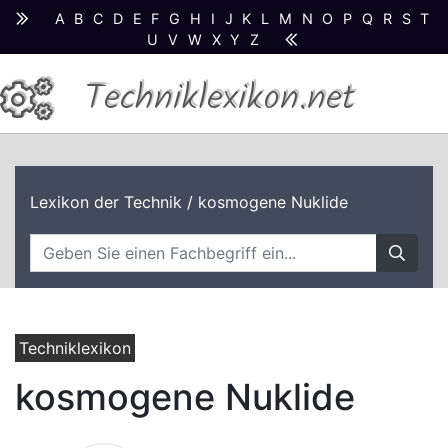
A
B
C
D
E
F
G
H
I
J
K
L
M
N
O
P
Q
R
S
T
U
V
W
X
Y
Z
Techniklexikon.net
Lexikon der Technik
/ kosmogene Nuklide
Techniklexikon
kosmogene Nuklide