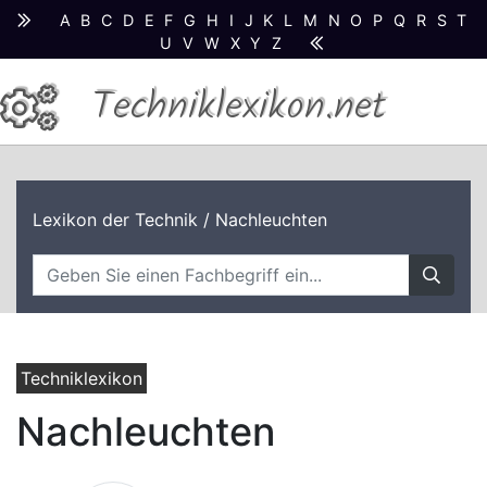
A
B
C
D
E
F
G
H
I
J
K
L
M
N
O
P
Q
R
S
T
U
V
W
X
Y
Z
Techniklexikon.net
Lexikon der Technik
/ Nachleuchten
Techniklexikon
Nachleuchten