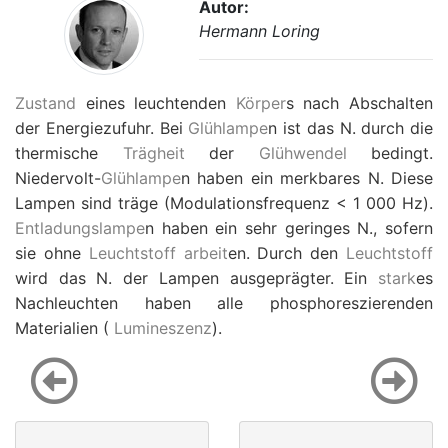
Autor:
Hermann Loring
Zustand
eines leuchtenden
Körper
s nach Abschalten
der Energiezufuhr. Bei
Glühlampe
n ist das N. durch die
thermische
Trägheit
der
Glühwendel
bedingt.
Niedervolt-
Glühlampe
n haben ein merkbares N. Diese
Lampen sind träge (Modulationsfrequenz < 1 000 Hz).
Entladungslampe
n haben ein sehr geringes N., sofern
sie ohne
Leuchtstoff
arbeit
en. Durch den
Leuchtstoff
wird das N. der Lampen ausgeprägter. Ein
stark
es
Nachleuchten haben alle phosphoreszierenden
Materialien (
Lumineszenz
).