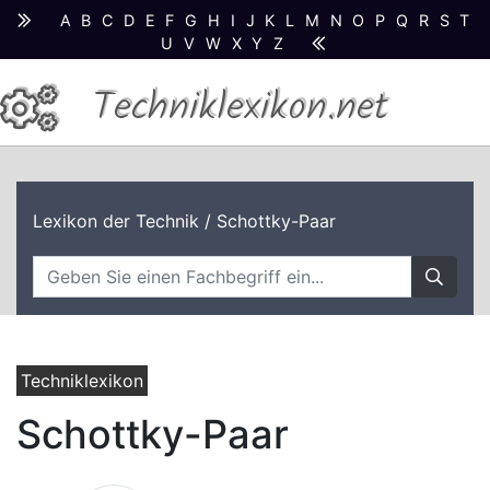
A
B
C
D
E
F
G
H
I
J
K
L
M
N
O
P
Q
R
S
T
U
V
W
X
Y
Z
Techniklexikon.net
Lexikon der Technik
/ Schottky-Paar
Techniklexikon
Schottky-Paar