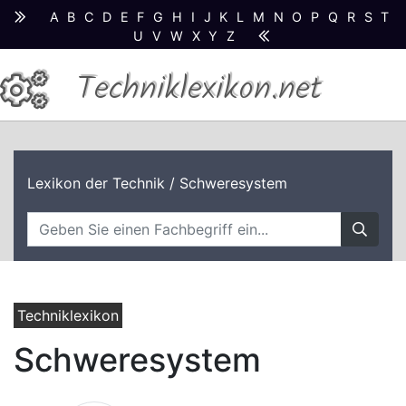
A
B
C
D
E
F
G
H
I
J
K
L
M
N
O
P
Q
R
S
T
U
V
W
X
Y
Z
Techniklexikon.net
Lexikon der Technik
/ Schweresystem
Techniklexikon
Schweresystem