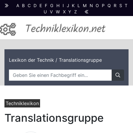
A
B
C
D
E
F
G
H
I
J
K
L
M
N
O
P
Q
R
S
T
U
V
W
X
Y
Z
Techniklexikon.net
Lexikon der Technik
/ Translationsgruppe
Techniklexikon
Translationsgruppe