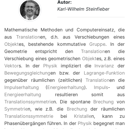
Autor:
Karl-Wilhelm Steinfieber
Mathematische Methoden und Computereinsatz, die
aus
Translation
en, d.h. aus Verschiebungen eines
Objekt
es, bestehende kommutative
Gruppe
. In der
Geometrie entspricht den
Translation
en die
Verschiebung eines geometrischen
Objekt
es, z.B. eines
Vektor
s. In der
Physik
impliziert die
Invarianz
der
Bewegungsgleichung
en bzw. der
Lagrange-Funktion
gegenüber räumlichen (zeitlichen)
Translation
en die
Impulserhaltung
(
Energieerhaltung
).
Impuls
- und
Energieerhaltung
resultieren somit aus
Translationssymmetrie
n. Die spontane
Brechung
von
Symmetrie
n, wie z.B. die
Brechung
der räumlichen
Translationssymmetrie
bei
Kristalle
n, kann zu
Phasenübergängen führen. In der
Physik
begegnet man