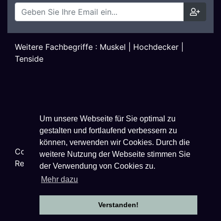
Weitere Fachbegriffe :
Muskel
|
Hochdecker
|
Tenside
Um unsere Webseite für Sie optimal zu
gestalten und fortlaufend verbessern zu
können, verwenden wir Cookies. Durch die
Copyright ©
2026
Techniklexikon.net - All Rights
weitere Nutzung der Webseite stimmen Sie
Reserved.
der Verwendung von Cookies zu.
Mehr dazu
Verstanden!
Datenschutzhinweise
|
Impressum
|
Nutzungsbestimmungen