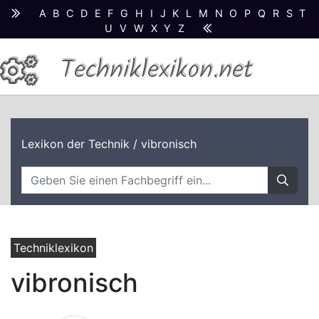
A
B
C
D
E
F
G
H
I
J
K
L
M
N
O
P
Q
R
S
T
U
V
W
X
Y
Z
Techniklexikon.net
Lexikon der Technik
/ vibronisch
Techniklexikon
vibronisch