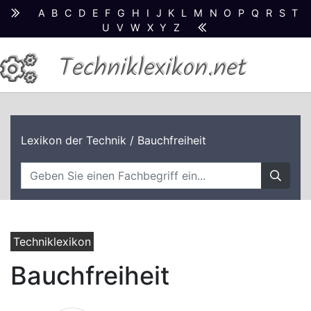
A
B
C
D
E
F
G
H
I
J
K
L
M
N
O
P
Q
R
S
T
U
V
W
X
Y
Z
Techniklexikon.net
Lexikon der Technik
/ Bauchfreiheit
Techniklexikon
Bauchfreiheit