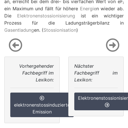
an, erreicht bei dem drei- bis vierfachen Wert von
e
F
i
ein Maximum und fällt für höhere
Energie
n wieder ab.
Die
Elektronenstossionisierung
ist ein wichtiger
Prozess für die Ladungsträgerbilanz in
Gasentladung
en. (
Stossionisation
)
Vorhergehender
Nächster
Fachbegriff im
Fachbegriff im
Lexikon:
Lexikon:
Elektronenstossionisie
elektronenstossinduzierte
Emission