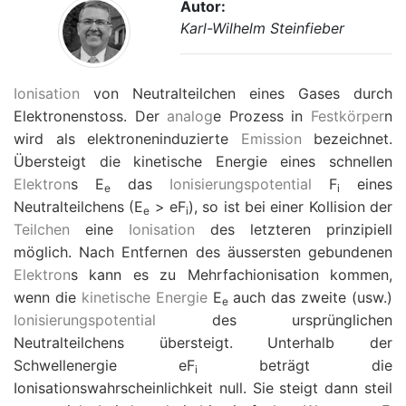
Autor:
Karl-Wilhelm Steinfieber
Ionisation
von Neutralteilchen eines Gases durch
Elektronenstoss. Der
analog
e Prozess in
Festkörper
n
wird als elektroneninduzierte
Emission
bezeichnet.
Übersteigt die kinetische Energie eines schnellen
Elektron
s
E
das
Ionisierungspotential
F
eines
e
i
Neutralteilchens (
E
> e
F
), so ist bei einer Kollision der
e
i
Teilchen
eine
Ionisation
des letzteren prinzipiell
möglich. Nach Entfernen des äussersten gebundenen
Elektron
s kann es zu Mehrfachionisation kommen,
wenn die
kinetische Energie
E
auch das zweite (usw.)
e
Ionisierungspotential
des ursprünglichen
Neutralteilchens übersteigt. Unterhalb der
Schwellenergie
e
F
beträgt die
i
Ionisationswahrscheinlichkeit null. Sie steigt dann steil