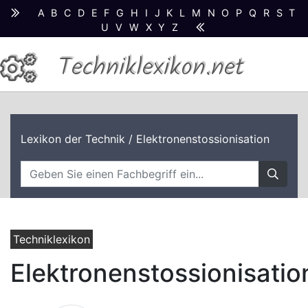
A
B
C
D
E
F
G
H
I
J
K
L
M
N
O
P
Q
R
S
T
U
V
W
X
Y
Z
Techniklexikon.net
Lexikon der Technik
/ Elektronenstossionisation
Techniklexikon
Elektronenstossionisatio