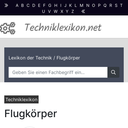
A
B
C
D
E
F
G
H
I
J
K
L
M
N
O
P
Q
R
S
T
U
V
W
X
Y
Z
Techniklexikon.net
Lexikon der Technik
/ Flugkörper
Techniklexikon
Flugkörper