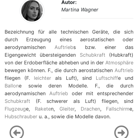
Autor:
Martina Wagner
Bezeichnung für alle technischen Geräte, die sich
durch Erzeugung eines aerostatischen oder
aerodynamischen
Auftrieb
s bzw. einer das
Eigengewicht übersteigenden
Schubkraft
(Hubkraft)
von der Erdoberfläche abheben und in der
Atmosphäre
bewegen können. F., die durch aerostatischen
Auftrieb
fliegen (F.
leichter
als Luft), sind
Luftschiff
e und
Ballon
e sowie deren Modelle. F., die durch
aerodynamischen
Auftrieb
oder mit entsprechender
Schubkraft
(F. schwerer als Luft) fliegen, sind
Flugzeug
e,
Rakete
n,
Gleiter
,
Drachen
,
Fallschirm
e,
Hubschrauber
u. a., sowie die Modelle davon.