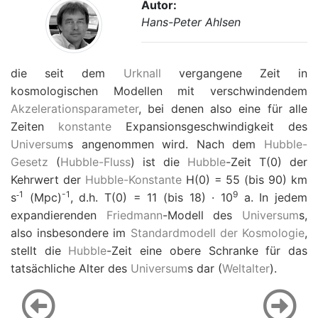
Autor:
Hans-Peter Ahlsen
die seit dem
Urknall
vergangene Zeit in
kosmologischen Modellen mit verschwindendem
Akzelerationsparameter
, bei denen also eine für alle
Zeiten
konstante
Expansionsgeschwindigkeit des
Universum
s angenommen wird. Nach dem
Hubble-
Gesetz
(
Hubble-Fluss
) ist die
Hubble
-Zeit
T
(0) der
Kehrwert der
Hubble-Konstante
H
(0)
=
55 (bis 90) km
1
-
1
9
-
s
(Mpc)
, d.h.
T
(0)
=
11 (bis 18) · 10
a. In jedem
expandierenden
Friedmann
-Modell des
Universum
s,
also insbesondere im
Standardmodell der Kosmologie
,
stellt die
Hubble
-Zeit eine obere Schranke für das
tatsächliche Alter des
Universum
s dar (
Weltalter
).