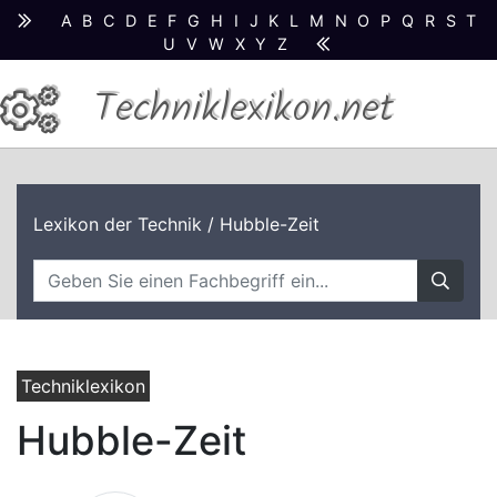
A
B
C
D
E
F
G
H
I
J
K
L
M
N
O
P
Q
R
S
T
U
V
W
X
Y
Z
Techniklexikon.net
Lexikon der Technik
/ Hubble-Zeit
Techniklexikon
Hubble-Zeit