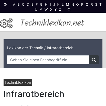
A
B
C
D
E
F
G
H
I
J
K
L
M
N
O
P
Q
R
S
T
U
V
W
X
Y
Z
Techniklexikon.net
Lexikon der Technik
/ Infrarotbereich
Techniklexikon
Infrarotbereich