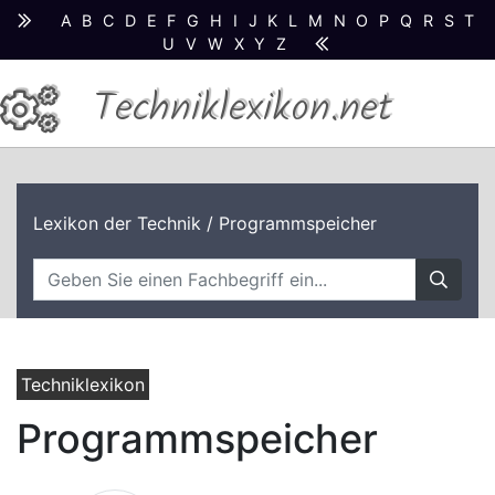
A
B
C
D
E
F
G
H
I
J
K
L
M
N
O
P
Q
R
S
T
U
V
W
X
Y
Z
Techniklexikon.net
Lexikon der Technik
/ Programmspeicher
Techniklexikon
Programmspeicher