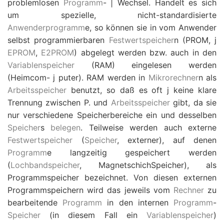
problemlosen
Programm
- | Wechsel. Handelt es sich
um spezielle, nicht-standardisierte
Anwenderprogramm
e, so können sie in vom Anwender
selbst programmierbaren
Festwertspeicher
n (PROM, j
EPROM
,
E2PROM
) abgelegt werden bzw. auch in den
Variablenspeicher
(RAM) eingelesen werden
(Heimcom- j puter). RAM werden in
Mikrorechner
n als
Arbeitsspeicher
benutzt, so daß es oft j keine klare
Trennung zwischen P. und
Arbeitsspeicher
gibt, da sie
nur verschiedene Speicherbereiche ein und desselben
Speicher
s
belegen
. Teilweise werden auch externe
Festwertspeicher
(
Speicher
, externer), auf denen
Programm
e langzeitig gespeichert werden
(
Lochbandspeicher
, MagnetschichSpeicher), als
Programmspeicher bezeichnet. Von diesen externen
Programmspeichern wird das jeweils vom
Rechner
zu
bearbeitende
Programm
in den internen
Programm
-
Speicher
(in diesem Fall ein
Variablenspeicher
)