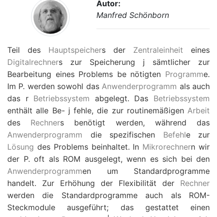
Autor:
Manfred Schönborn
Teil des
Hauptspeicher
s der
Zentraleinheit
eines
Digitalrechner
s zur Speicherung j sämtlicher zur
Bearbeitung eines Problems be nötigten
Programm
e.
Im P. werden sowohl das
Anwenderprogramm
als auch
das r
Betriebssystem
abgelegt. Das
Betriebssystem
enthält alle Be- j fehle, die zur routinemäßigen
Arbeit
des
Rechner
s benötigt werden, während das
Anwenderprogramm
die spezifischen
Befehl
e zur
Lösung
des Problems beinhaltet. In
Mikrorechner
n wir
der P. oft als ROM ausgelegt, wenn es sich bei den
Anwenderprogramm
en um Standardprogramme
handelt. Zur Erhöhung der Flexibilität der
Rechner
werden die Standardprogramme auch als ROM-
Steckmodule ausgeführt; das gestattet einen