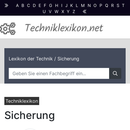
A
B
C
D
E
F
G
H
I
J
K
L
M
N
O
P
Q
R
S
T
U
V
W
X
Y
Z
Techniklexikon.net
Lexikon der Technik
/ Sicherung
Techniklexikon
Sicherung