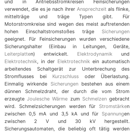
und in Antriebsstromkreisen Feinsicherungen
verwendet, die es je nach ihrer
Ansprechzeit
als flinke,
mittelträge und träge Typen gibt. Für
Motorstromkreise sind wegen des meist auftretenden
hohen Einschaltstromstoßes träge
Sicherungen
geeignet. Für Feinsicherungen wurden verschiedene
Sicherungshalter (Einbau in Leitungen, Geräte,
Leiterplatte
n) entwickelt.
Elektrodynamik
und
Elektrotechnik
, in der
Elektrotechnik
ein automatisch
arbeitendes Schaltgerät zur Unterbrechung des
Stromflusses bei
Kurzschluss
oder Überlastung.
Einmalig wirkende
Sicherungen
bestehen aus einem
dünnen Schmelzdraht, der durch die vom Strom
erzeugte
Joulesche Wärme
zum
Schmelzen
gebracht
wird. Schmelzsicherungen werden für
Stromstärke
n
zwischen 0,5 mA und 3,5 kA und für
Spannung
en
zwischen 2 V und 30 kV hergestellt.
Sicherungsautomaten, die beliebig oft tätig werden