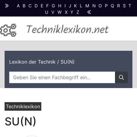
A
B
C
D
E
F
G
H
I
J
K
L
M
N
O
P
Q
R
S
T
U
V
W
X
Y
Z
Techniklexikon.net
Lexikon der Technik
/ SU(N)
Techniklexikon
SU(N)