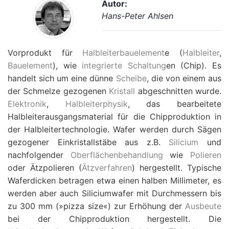
Autor:
Hans-Peter Ahlsen
Vorprodukt für
Halbleiterbauelement
e (
Halbleiter
,
Bauelement
), wie
integrierte Schaltung
en (Chip). Es
handelt sich um eine dünne
Scheibe
, die von einem aus
der Schmelze gezogenen
Kristall
abgeschnitten wurde.
Elektronik
,
Halbleiterphysik
, das bearbeitete
Halbleiterausgangsmaterial für die Chipproduktion in
der Halbleitertechnologie. Wafer werden durch Sägen
gezogener Einkristallstäbe aus z.B.
Silicium
und
nachfolgender
Oberflächenbehandlung
wie
Polieren
oder Ätzpolieren (
Ätzverfahren
) hergestellt. Typische
Waferdicken betragen etwa einen halben Millimeter, es
werden aber auch Siliciumwafer mit Durchmessern bis
zu 300 mm (»pizza size«) zur Erhöhung der
Ausbeute
bei der Chipproduktion hergestellt. Die