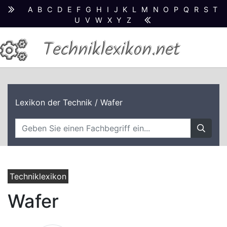
A
B
C
D
E
F
G
H
I
J
K
L
M
N
O
P
Q
R
S
T
U
V
W
X
Y
Z
Techniklexikon.net
Lexikon der Technik
/ Wafer
Techniklexikon
Wafer