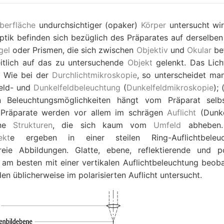
berfläche
undurchsichtiger (opaker)
Körper
untersucht wir
tik befinden sich bezüglich des Präparates auf derselben 
gel
oder Prismen, die sich zwischen
Objektiv
und
Okular
be
itlich auf das zu untersuchende
Objekt
gelenkt. Das Lich
. Wie bei der
Durchlichtmikroskopie
, so unterscheidet ma
feld- und
Dunkelfeldbeleuchtung
(
Dunkelfeldmikroskopie
); 
n Beleuchtungsmöglichkeiten hängt vom Präparat selb
e Präparate werden vor allem im schrägen
Auflicht
(Dunke
ane
Strukturen
, die sich kaum vom
Umfeld
abheben.
ekt
e ergeben in einer steilen Ring-Auflichtbeleuc
reie Abbildungen. Glatte, ebene, reflektierende und po
n am besten mit einer vertikalen Auflichtbeleuchtung beoba
en üblicherweise im polarisierten Auflicht untersucht.