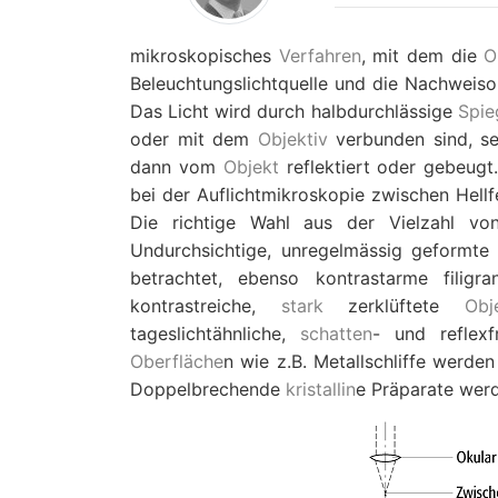
mikroskopisches
Verfahren
, mit dem die
O
Beleuchtungslichtquelle und die Nachweisop
Das Licht wird durch halbdurchlässige
Spie
oder mit dem
Objektiv
verbunden sind, se
dann vom
Objekt
reflektiert oder gebeugt
bei der Auflichtmikroskopie zwischen Hell
Die richtige Wahl aus der Vielzahl vo
Undurchsichtige, unregelmässig geformt
betrachtet, ebenso kontrastarme filigr
kontrastreiche,
stark
zerklüftete
Obj
tageslichtähnliche,
schatten
- und reflexf
Oberfläche
n wie z.B. Metallschliffe werde
Doppelbrechende
kristallin
e Präparate werd