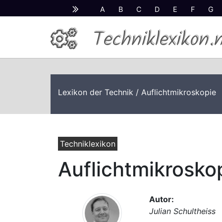
A
B
C
D
E
F
G
Techniklexikon.
Lexikon der Technik
/ Auflichtmikroskopie
Techniklexikon
Auflichtmikrosko
Autor:
Julian Schultheiss