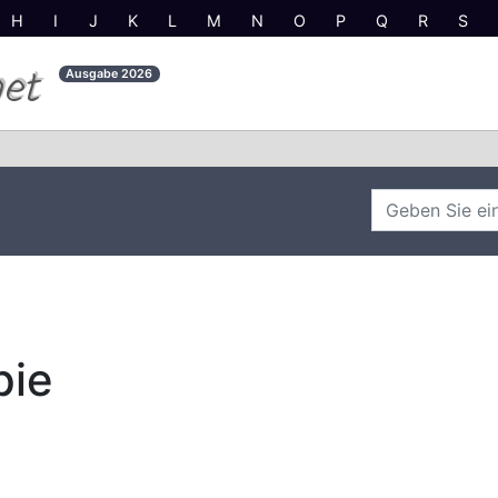
H
I
J
K
L
M
N
O
P
Q
R
S
net
Ausgabe
2026
pie