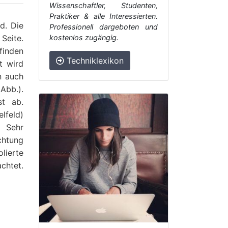
Wissenschaftler, Studenten,
Praktiker & alle Interessierten.
d. Die
Professionell dargeboten und
Seite.
kostenlos zugängig.
finden
Techniklexikon
t wird
n auch
(Abb.).
st ab.
lfeld)
 Sehr
htung
lierte
chtet.