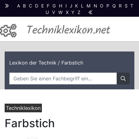
A
B
C
D
E
F
G
H
I
J
K
L
M
N
O
P
Q
R
S
T
U
V
W
X
Y
Z
Techniklexikon.net
Lexikon der Technik
/ Farbstich
Techniklexikon
Farbstich