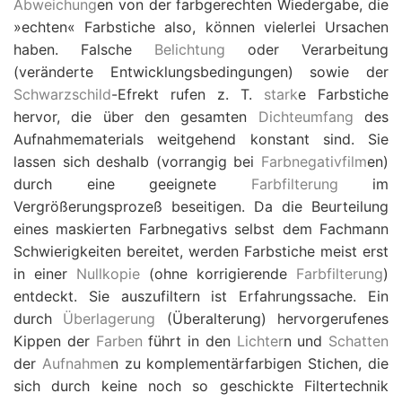
Abweichung
en von der farbgerechten Wiedergabe, die
»echten« Farbstiche also, können vielerlei Ursachen
haben. Falsche
Belichtung
oder Verarbeitung
(veränderte Entwicklungsbedingungen) sowie der
Schwarzschild
-Efrekt rufen z. T.
stark
e Farbstiche
hervor, die über den gesamten
Dichteumfang
des
Aufnahmematerials weitgehend konstant sind. Sie
lassen sich deshalb (vorrangig bei
Farbnegativfilm
en)
durch eine geeignete
Farbfilterung
im
Vergrößerungsprozeß beseitigen. Da die Beurteilung
eines maskierten Farbnegativs selbst dem Fachmann
Schwierigkeiten bereitet, werden Farbstiche meist erst
in einer
Nullkopie
(ohne korrigierende
Farbfilterung
)
entdeckt. Sie auszufiltern ist Erfahrungssache. Ein
durch
Überlagerung
(Überalterung) hervorgerufenes
Kippen der
Farben
führt in den
Lichter
n und
Schatten
der
Aufnahme
n zu komplementärfarbigen Stichen, die
sich durch keine noch so geschickte Filtertechnik