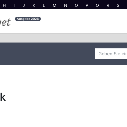
H
I
J
K
L
M
N
O
P
Q
R
S
net
Ausgabe
2026
rk