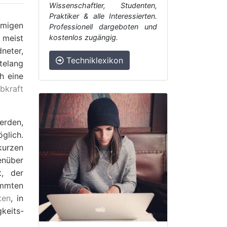
Wissenschaftler, Studenten,
Praktiker & alle Interessierten.
rmigen
Professionell dargeboten und
 meist
kostenlos zugängig.
neter,
Techniklexikon
telang
h eine
bkraft
erden,
glich.
urzen
enüber
t, der
immten
ten
, in
gkeits-