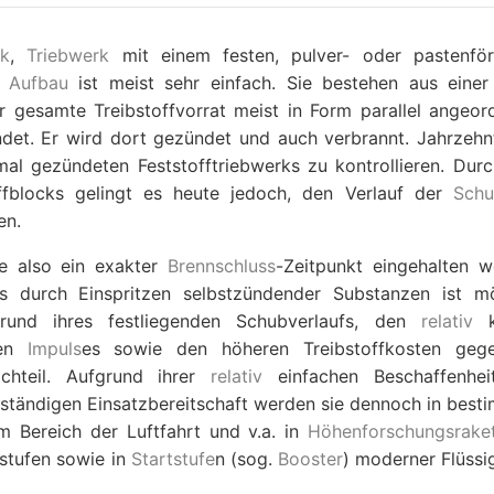
ik
,
Triebwerk
mit einem festen, pulver- oder pastenfö
r
Aufbau
ist meist sehr einfach. Sie bestehen aus einer
er gesamte Treibstoffvorrat meist in Form parallel angeord
ndet. Er wird dort gezündet und auch verbrannt. Jahrzehn
al gezündeten Feststofftriebwerks zu kontrollieren. Durc
fblocks gelingt es heute jedoch, den Verlauf der
Schu
en.
e also ein exakter
Brennschluss
-Zeitpunkt eingehalten w
s durch Einspritzen selbstzündender Substanzen ist mö
fgrund ihres festliegenden Schubverlaufs, den
relativ
k
hen
Impuls
es sowie den höheren Treibstoffkosten geg
achteil. Aufgrund ihrer
relativ
einfachen Beschaffenhei
ständigen Einsatzbereitschaft werden sie dennoch in best
 im Bereich der Luftfahrt und v.a. in
Höhenforschungsrake
stufen sowie in
Startstufe
n (sog.
Booster
) moderner Flüssi