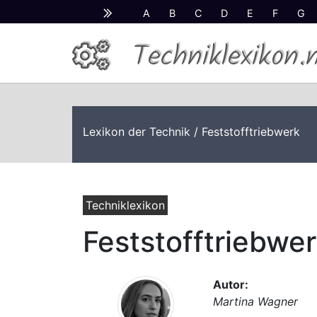
A
B
C
D
E
F
G
Techniklexikon.
Lexikon der Technik
/ Feststofftriebwerk
Techniklexikon
Feststofftriebwe
Autor:
Martina Wagner