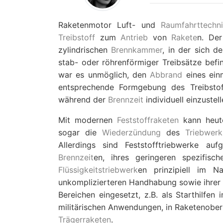
Raketenmotor Luft- und
Raumfahrttechn
Treibstoff
zum
Antrieb
von
Rakete
n. De
zylindrischen
Brennkammer
, in der sich d
stab- oder röhrenförmiger Treibsätze befi
war es unmöglich, den
Abbrand
eines einm
entsprechende Formgebung des Treibstof
während der
Brennzeit
individuell einzustell
Mit modernen
Feststoffraketen
kann heut
sogar die
Wiederzündung
des
Triebwerk
Allerdings sind Feststofftriebwerke au
Brennzeit
en, ihres geringeren spezifisc
Flüssigkeitstriebwerk
en prinzipiell im N
unkomplizierteren Handhabung sowie ihrer 
Bereichen eingesetzt, z.B. als Starthilfen
militärischen Anwendungen, in Raketenober
Trägerraketen
.