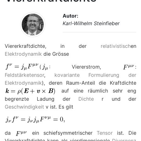
Autor:
Karl-Wilhelm Steinfieber
Viererkraftdichte, in der
relativistisch
en
Elektrodynamik
die Grösse
(
: Viererstrom,
:
Feldstärketensor
,
kovariante Formulierung der
Elektrodynamik
), deren Raum-Anteil die Kraftdichte
auf eine räumlich sehr eng
begrenzte Ladung der
Dichte
r
und der
Geschwindigkeit
v
ist. Es gilt
da
ein schiefsymmetrischer
Tensor
ist. Die
Viererkraftdichte kann als vierdimensionale
Divergenz