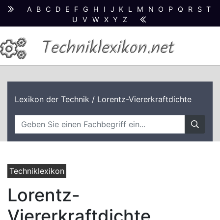
A
B
C
D
E
F
G
H
I
J
K
L
M
N
O
P
Q
R
S
T
U
V
W
X
Y
Z
Techniklexikon.net
Lexikon der Technik
/ Lorentz-Viererkraftdichte
Techniklexikon
Lorentz-
Viererkraftdichte