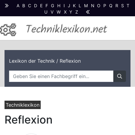
A
B
C
D
E
F
G
H
I
J
K
L
M
N
O
P
Q
R
S
T
U
V
W
X
Y
Z
Techniklexikon.net
Lexikon der Technik
/ Reflexion
Techniklexikon
Reflexion