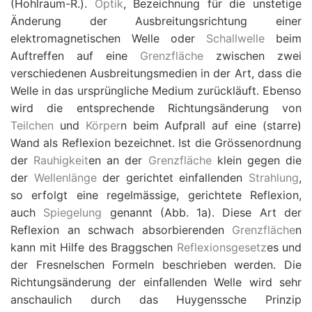
(Hohlraum-R.).
Optik
, Bezeichnung für die unstetige
Änderung der Ausbreitungsrichtung einer
elektromagnetischen Welle oder
Schallwelle
beim
Auftreffen auf eine
Grenzfläche
zwischen zwei
verschiedenen Ausbreitungsmedien in der Art, dass die
Welle in das ursprüngliche Medium zurückläuft. Ebenso
wird die entsprechende Richtungsänderung von
Teilchen
und
Körper
n beim Aufprall auf eine (starre)
Wand als Reflexion bezeichnet. Ist die Grössenordnung
der
Rauhigkeit
en an der
Grenzfläche
klein gegen die
der
Wellenlänge
der gerichtet einfallenden
Strahlung
,
so erfolgt eine regelmässige, gerichtete Reflexion,
auch
Spiegelung
genannt (Abb. 1a). Diese Art der
Reflexion an schwach absorbierenden
Grenzfläche
n
kann mit Hilfe des Braggschen
Reflexionsgesetz
es und
der Fresnelschen Formeln beschrieben werden. Die
Richtungsänderung der einfallenden Welle wird sehr
anschaulich durch das Huygenssche Prinzip