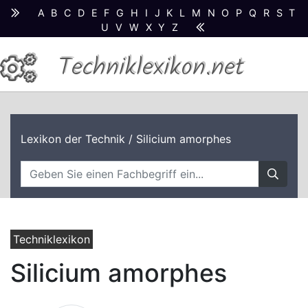
A
B
C
D
E
F
G
H
I
J
K
L
M
N
O
P
Q
R
S
T
U
V
W
X
Y
Z
Techniklexikon.net
Lexikon der Technik
/ Silicium amorphes
Techniklexikon
Silicium amorphes