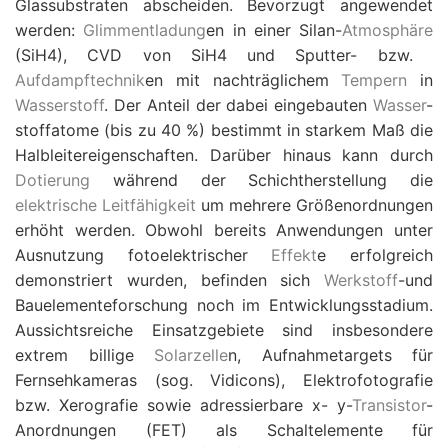
Glassubstraten abscheiden. Bevorzugt angewendet
werden:
Glimmentladung
en in einer Silan-
Atmosphäre
(SiH4), CVD von SiH4 und Sputter- bzw. 
Aufdampftechnik
en mit nachträglichem
Tempern
in
Wasserstoff
. Der Anteil der dabei eingebauten
Wasser
-
stoffatome (bis zu 40 %) bestimmt in starkem Maß die
Halbleitereigenschaften. Darüber hinaus kann durch
Dotierung
während der Schichtherstellung die
elektrische Leitfähigkeit
um mehrere Größenordnungen
erhöht werden. Obwohl bereits Anwendungen unter
Ausnutzung fotoelektrischer
Effekt
e erfolgreich
demonstriert wurden, befinden sich
Werkstoff
-und
Bauelementeforschung noch im Entwicklungsstadium.
Aussichtsreiche Einsatzgebiete sind insbesondere
extrem billige
Solarzelle
n, Aufnahmetargets für
Fernsehkameras (sog. Vidicons), Elektrofotografie
bzw. Xerografie sowie adressierbare x- y-
Transistor
-
Anordnungen (FET) als Schaltelemente für