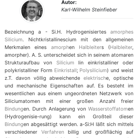
Autor:
Karl-Wilhelm Steinfieber
Bezeichnung a - Si.H. Hydrogenisiertes
amorphes
Silicium
. Nichtkristallinescium mit den allgemeinen
Merkmalen eines
amorph
en
Halbleiter
s (
Halbleiter
,
amorpher). A. S. unterscheidet sich in seinem atomaren
Strukturaufbau von
Silicium
lin einkristalliner oder
polykristalliner Form
Einkristall
;
Polysilicium
) und weist
z.T. davon völlig abweichende
elektrisch
e, optische
und mechanische Eigenschaften auf. Es besteht im
wesentlichen aus einem ungeordneten Netzwerk von
Siliciumatomen mit einer großen Anzahl freier
Bindung
en. Durch Anlagerung von
Wasserstoffatom
en
(Hydrogenisie-rung) kann ein Großteil dieser
Bindung
en abgesättigt werden. a-Si:H läßt sich mittels
verschiedener
Verfahren
billig und großflächig auf