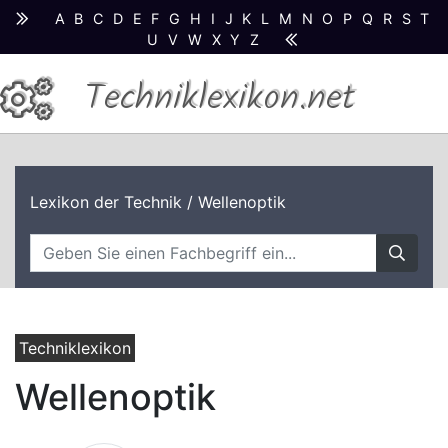
A
B
C
D
E
F
G
H
I
J
K
L
M
N
O
P
Q
R
S
T
U
V
W
X
Y
Z
Techniklexikon.net
Lexikon der Technik
/ Wellenoptik
Techniklexikon
Wellenoptik