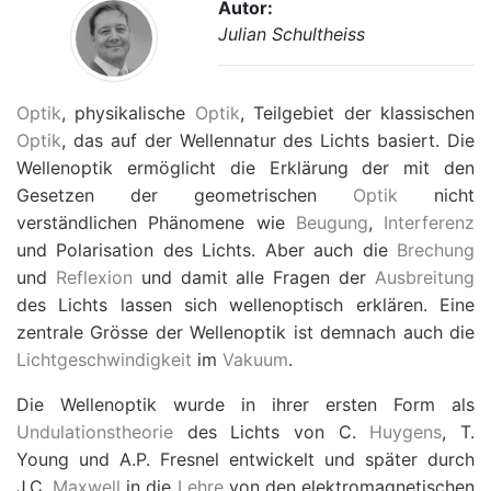
Autor:
Julian Schultheiss
Optik
, physikalische
Optik
, Teilgebiet der klassischen
Optik
, das auf der Wellennatur des Lichts basiert. Die
Wellenoptik ermöglicht die Erklärung der mit den
Gesetzen der geometrischen
Optik
nicht
verständlichen Phänomene wie
Beugung
,
Interferenz
und Polarisation des Lichts. Aber auch die
Brechung
und
Reflexion
und damit alle Fragen der
Ausbreitung
des Lichts lassen sich wellenoptisch erklären. Eine
zentrale Grösse der Wellenoptik ist demnach auch die
Lichtgeschwindigkeit
im
Vakuum
.
Die Wellenoptik wurde in ihrer ersten Form als
Undulationstheorie
des Lichts von C.
Huygens
, T.
Young und A.P. Fresnel entwickelt und später durch
J.C.
Maxwell
in die
Lehre
von den elektromagnetischen