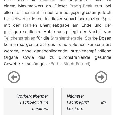
einem Maximalwert an. Dieser
Bragg-Peak
tritt bei
allen
Teilchenstrahlen
auf, am ausgeprägtesten jedoch
bei
schwere
n Ionen. In dieser scharf begrenzten Spur
mit der
stark
en Energieabgabe am Ende und der
geringen seitlichen Aufstreuung liegt der Vorteil von
Teilchenstrahlen
für die
Strahlentherapie
.
Stark
e Dosen
können so genau auf das Tumorvolumen konzentriert
werden, ohne danebenliegende, strahlenempfindliche
Organe sowie das zu durchstrahlende gesunde
Gewebe zu schädigen. (
Bethe-Bloch-Formel
)
Vorhergehender
Nächster
Fachbegriff im
Fachbegriff im
Lexikon:
Lexikon: