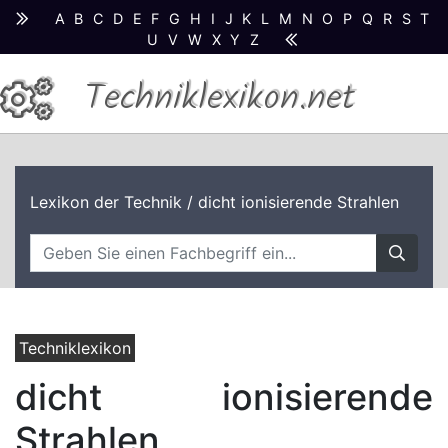
A
B
C
D
E
F
G
H
I
J
K
L
M
N
O
P
Q
R
S
T
U
V
W
X
Y
Z
Techniklexikon.net
Lexikon der Technik
/ dicht ionisierende Strahlen
Techniklexikon
dicht ionisierende
Strahlen