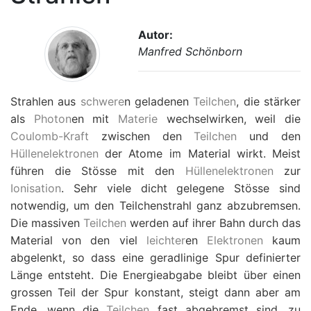
Autor:
Manfred Schönborn
Strahlen aus
schwere
n geladenen
Teilchen
, die stärker
als
Photon
en mit
Materie
wechselwirken, weil die
Coulomb-Kraft
zwischen den
Teilchen
und den
Hüllenelektronen
der Atome im Material wirkt. Meist
führen die Stösse mit den
Hüllenelektronen
zur
Ionisation
. Sehr viele dicht gelegene Stösse sind
notwendig, um den Teilchenstrahl ganz abzubremsen.
Die massiven
Teilchen
werden auf ihrer Bahn durch das
Material von den viel
leichter
en
Elektronen
kaum
abgelenkt, so dass eine geradlinige Spur definierter
Länge entsteht. Die Energieabgabe bleibt über einen
grossen Teil der Spur konstant, steigt dann aber am
Ende, wenn die
Teilchen
fast abgebremst sind, zu