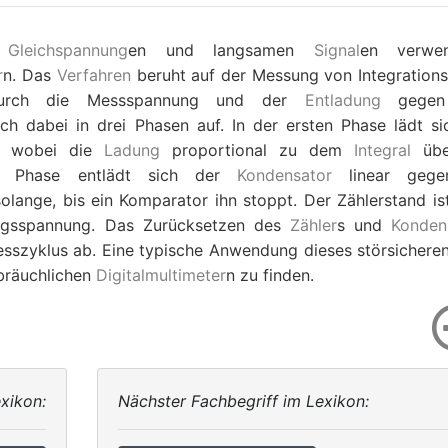
n
Gleichspannung
en und langsamen
Signal
en verwen
r
n. Das
Verfahren
beruht auf der Messung von Integrations
urch die Messspannung und der
Entladung
gegen
ich dabei in drei Phasen auf. In der ersten Phase lädt si
, wobei die
Ladung
proportional zu dem
Integral
übe
en Phase entlädt sich der
Kondensator
linear gege
olange, bis ein Komparator ihn stoppt. Der Zählerstand is
gsspannung. Das Zurücksetzen des
Zähler
s und
Konden
esszyklus ab. Eine typische Anwendung dieses störsicheren
ebräuchlichen
Digitalmultimeter
n zu finden.
xikon:
Nächster Fachbegriff im Lexikon: