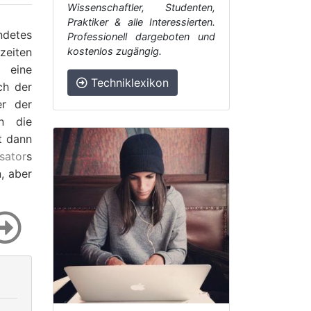
Wissenschaftler, Studenten,
Praktiker & alle Interessierten.
detes
Professionell dargeboten und
zeiten
kostenlos zugängig.
 eine
Techniklexikon
ch der
r der
n die
t dann
sator
s
, aber