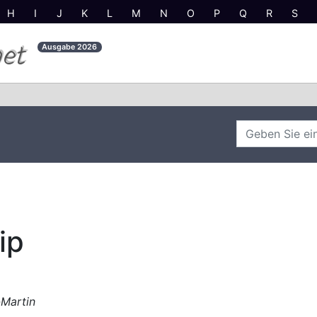
H
I
J
K
L
M
N
O
P
Q
R
S
net
Ausgabe
2026
ip
-Martin