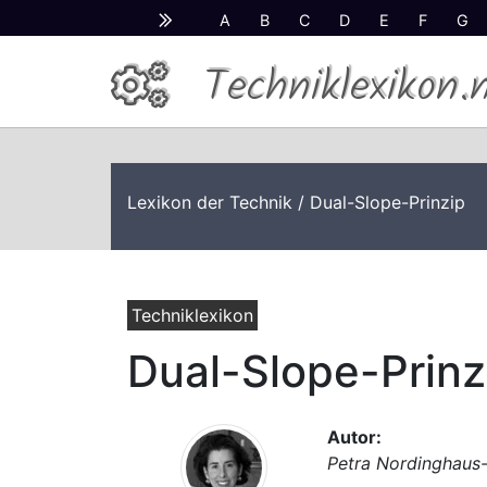
A
B
C
D
E
F
G
Techniklexikon.
Lexikon der Technik
/ Dual-Slope-Prinzip
Techniklexikon
Dual-Slope-Prinz
Autor:
Petra Nordinghaus