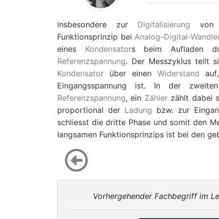
insbesondere zur
Digitalisierung
vo
Funktionsprinzip bei
Analog-Digital-Wandle
eines
Kondensator
s beim Aufladen d
Referenzspannung
. Der Messzyklus teilt s
Kondensator
über einen
Widerstand
auf
Eingangsspannung ist. In der zweit
Referenzspannung
, ein
Zähler
zählt dabei s
proportional der
Ladung
bzw. zur Eingan
schliesst die dritte Phase und somit den M
langsamen Funktionsprinzips ist bei den g
Vorhergehender Fachbegriff im Le