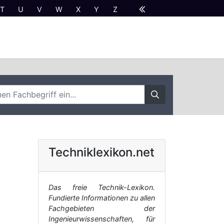
T
U
V
W
X
Y
Z
Techniklexikon.net
Das freie Technik-Lexikon.
Fundierte Informationen zu allen
Fachgebieten der
Ingenieurwissenschaften, für