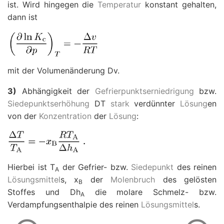
ist. Wird hingegen die
Temperatur
konstant gehalten,
dann ist
mit der Volumenänderung
D
v.
3)
Abhängigkeit der
Gefrierpunktserniedrigung
bzw.
Siedepunktserhöhung
D
T
stark
verdünnter
Lösung
en
von der
Konzentration
der
Lösung
:
Hierbei ist
T
der Gefrier- bzw.
Siedepunkt
des reinen
A
Lösungsmittel
s,
x
der
Molenbruch
des gelösten
B
Stoffes und
D
h
die molare Schmelz- bzw.
A
Verdampfungsenthalpie des reinen
Lösungsmittel
s.