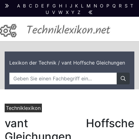
A
B
C
D
E
F
G
H
I
J
K
L
M
N
O
P
Q
R
S
T
U
V
W
X
Y
Z
Techniklexikon.net
Lexikon der Technik
/ vant Hoffsche Gleichungen
Techniklexikon
vant Hoffsche
Gleichungen