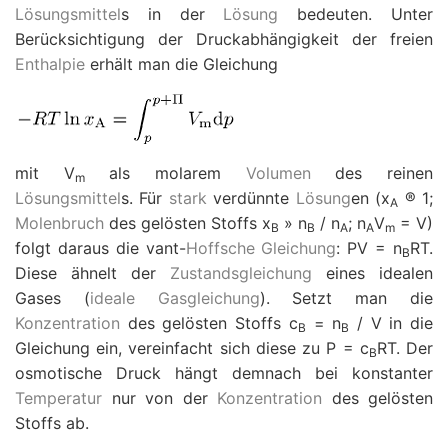
Lösungsmittel
s in der
Lösung
bedeuten. Unter
Berücksichtigung der Druckabhängigkeit der freien
Enthalpie
erhält man die Gleichung
mit
V
als molarem
Volumen
des reinen
m
Lösungsmittel
s. Für
stark
verdünnte
Lösung
en (
x
®
1;
A
Molenbruch
des gelösten Stoffs
x
»
n
/
n
;
n
V
=
V
)
B
B
A
A
m
folgt daraus die vant-
Hoffsche Gleichung
:
P
V
=
n
RT
.
B
Diese ähnelt der
Zustandsgleichung
eines idealen
Gases (
ideale Gasgleichung
). Setzt man die
Konzentration
des gelösten Stoffs
c
=
n
/
V
in die
B
B
Gleichung ein, vereinfacht sich diese zu
P
=
c
RT
. Der
B
osmotische Druck hängt demnach bei konstanter
Temperatur
nur von der
Konzentration
des gelösten
Stoffs ab.