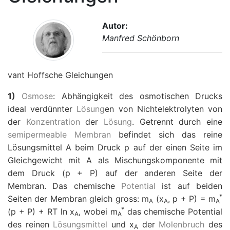
Autor:
Manfred Schönborn
vant Hoffsche Gleichungen
1)
Osmose
: Abhängigkeit des osmotischen Drucks
ideal verdünnter
Lösung
en von Nichtelektrolyten von
der
Konzentration
der
Lösung
. Getrennt durch eine
semipermeable Membran
befindet sich das reine
Lösungsmittel A beim Druck
p
auf der einen Seite im
Gleichgewicht mit A als Mischungskomponente mit
dem Druck (
p
+
P
) auf der anderen Seite der
Membran. Das chemische
Potential
ist auf beiden
*
Seiten der Membran gleich gross:
m
(
x
,
p
+
P
) =
m
A
A
A
*
(
p
+
P
) +
RT
ln
x
, wobei
m
das chemische Potential
A
A
des reinen
Lösungsmittel
und
x
der
Molenbruch
des
A