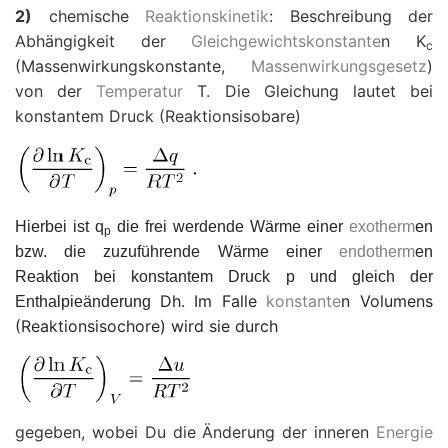
2)
chemische
Reaktionskinetik
: Beschreibung der
Abhängigkeit der
Gleichgewichtskonstante
n
K
c
(Massenwirkungskonstante,
Massenwirkungsgesetz
)
von der
Temperatur
T
. Die Gleichung lautet bei
konstantem Druck (Reaktionsisobare)
Hierbei ist
q
die frei werdende Wärme einer
exotherm
en
p
bzw. die zuzuführende Wärme einer
endotherm
en
Reaktion bei konstantem Druck
p
und gleich der
D
h. Im Falle
konstante
n Volumens
Enthalpieänderung
(Reaktionsisochore) wird sie durch
gegeben, wobei
D
u die Änderung der inneren
Energie