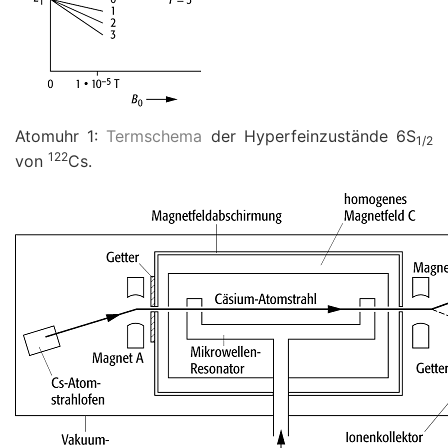
Atomuhr 1:
Termschema
der Hyperfeinzustände 6S
1/2
122
von
Cs.