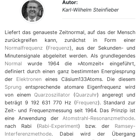
Autor:
Karl-Wilhelm Steinfieber
Liefert das genaueste Zeitnormal, auf das der Mensch
zurückgreifen kann, zunächst in Form einer
Normalfrequenz
(
Frequenz
), aus der Sekunden- und
Minutensignale abgeleitet werden. Als grundlegendes
Normal
wurde 1964 die »Atomzeit« eingeführt,
definiert durch einen ganz bestimmten Energiesprung
der
Elektronen
eines Cäsium133Atoms. Die diesem
Sprung
entsprechende atomare Eigenfrequenz wird
von einem
Quarzoszillator
(
Quarzuhr
) angeregt und
beträgt 9 192 631 770 Hz (
Frequenz
). Standard zur
Zeit- und Frequenzmessung seit 1964. Das Prinzip ist
eine Anwendung der
Atomstrahl-Resonanzmethode
.
nach Rabi (
Rabi-Experiment
) bzw. der
Ramsey-
Interferenzmethode
. Dabei wird der Übergang