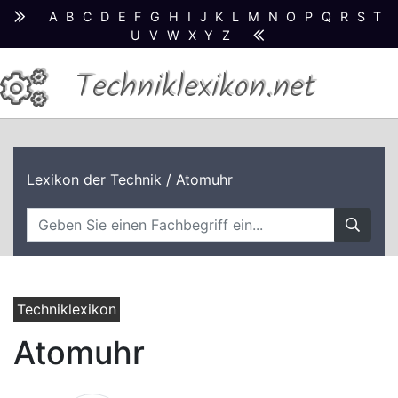
A
B
C
D
E
F
G
H
I
J
K
L
M
N
O
P
Q
R
S
T
U
V
W
X
Y
Z
Techniklexikon.net
Lexikon der Technik
/ Atomuhr
Techniklexikon
Atomuhr