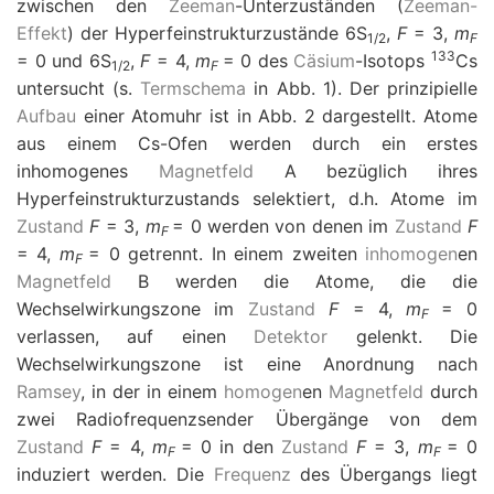
zwischen den
Zeeman
-Unterzuständen (
Zeeman-
Effekt
) der Hyperfeinstrukturzustände 6S
,
F
= 3,
m
1/2
F
133
= 0 und 6S
,
F
= 4,
m
= 0 des
Cäsium
-Isotops
Cs
1/2
F
untersucht (s.
Termschema
in Abb. 1). Der prinzipielle
Aufbau
einer Atomuhr ist in Abb. 2 dargestellt. Atome
aus einem Cs-Ofen werden durch ein erstes
inhomogenes
Magnetfeld
A bezüglich ihres
Hyperfeinstrukturzustands selektiert, d.h. Atome im
Zustand
F
= 3,
m
= 0 werden von denen im
Zustand
F
F
= 4,
m
= 0 getrennt. In einem zweiten
inhomogen
en
F
Magnetfeld
B werden die Atome, die die
Wechselwirkungszone im
Zustand
F
= 4,
m
= 0
F
verlassen, auf einen
Detektor
gelenkt. Die
Wechselwirkungszone ist eine Anordnung nach
Ramsey
, in der in einem
homogen
en
Magnetfeld
durch
zwei Radiofrequenzsender Übergänge von dem
Zustand
F
= 4,
m
= 0 in den
Zustand
F
= 3,
m
= 0
F
F
induziert werden. Die
Frequenz
des Übergangs liegt