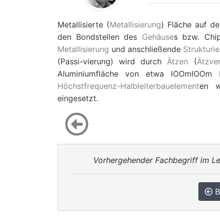
Metallisierte (
Metallisierung
) Fläche auf d
den Bondstellen des
Gehäuse
s bzw. Chip
Metallisierung
und anschließende
Strukturi
(Passi-vierung) wird durch
Ätzen
(
Ätzve
Aluminiumfläche von etwa lOOmlOOm 
Höchstfrequenz-Halbleiterbauelement
en w
eingesetzt.
Vorhergehender Fachbegriff im Le
B