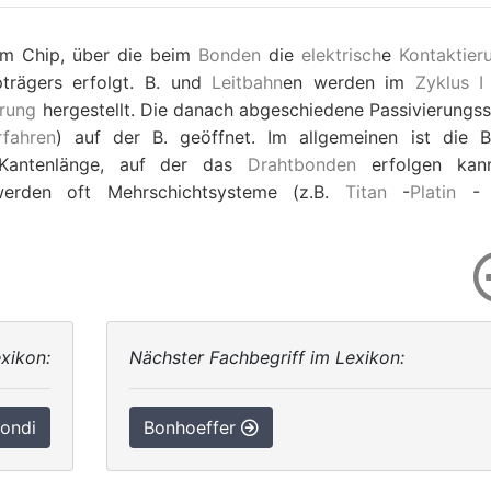
em Chip, über die beim
Bonden
die
elektrisch
e
Kontaktier
trägers erfolgt. B. und
Leitbahn
en werden im
Zyklus I
erung
hergestellt. Die danach abgeschiedene Passivierungss
rfahren
) auf der B. geöffnet. Im allgemeinen ist die B
Kantenlänge, auf der das
Drahtbonden
erfolgen kann
erden oft Mehrschichtsysteme (z.B.
Titan
-
Platin
- 
xikon:
Nächster Fachbegriff im Lexikon:
ondi
Bonhoeffer