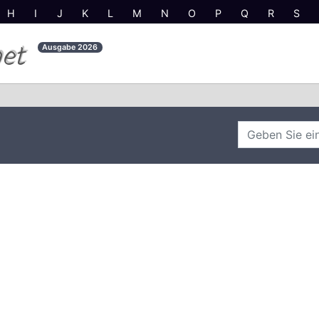
H
I
J
K
L
M
N
O
P
Q
R
S
net
Ausgabe
2026