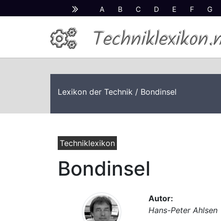
A
B
C
D
E
F
G
Techniklexikon.
Lexikon der Technik
/ Bondinsel
Techniklexikon
Bondinsel
Autor:
Hans-Peter Ahlsen